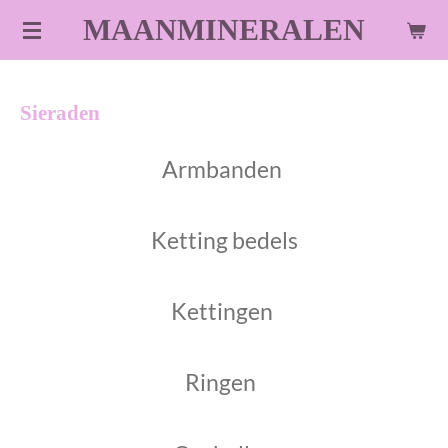
Ga
MAANMINERALEN
direct
naar
de
Sieraden
hoofdinhoud
Armbanden
Ketting bedels
Kettingen
Ringen