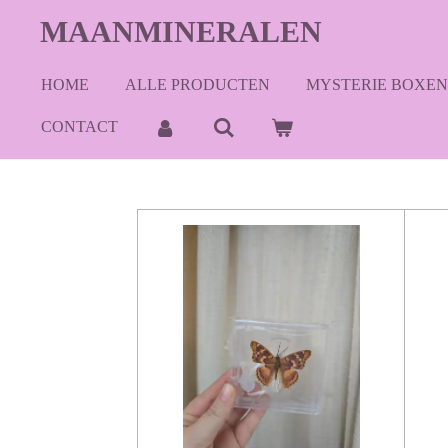
Ga
MAANMINERALEN
direct
naar
HOME
ALLE PRODUCTEN
MYSTERIE BOXEN
de
hoofdinhoud
CONTACT