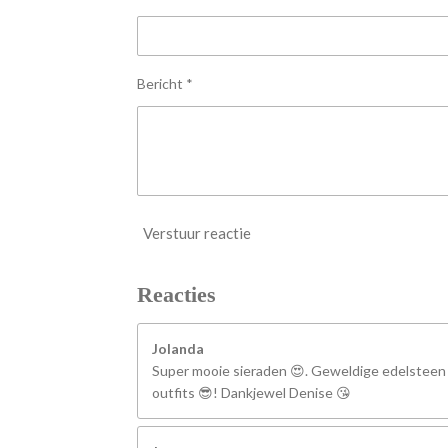
r
r
e
n
Bericht *
Verstuur reactie
Reacties
Jolanda
Super mooie sieraden 😍. Geweldige edelsteen
outfits 😎! Dankjewel Denise 😘