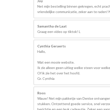
Joy
Net mijn bestelling binnen gekregen, echt prach
vriendelijke communicatie, zeker aan te raden
Samantha de Laat
Graag een video op tiktok! L
Cynthia Geraerts
Hallo,
Wat een mooie website.
Ik zie alleen geen uitleg welke steen voor welk
Of ik zie het over het hoofd.
Gr. Cynthia
Roos
Wauw! Net mijn pakketje van Denise ontvangen,
stukken. Ontzettend goede service, snel verzo
berichtje en een leuk cadeautje. Zeker een aanr