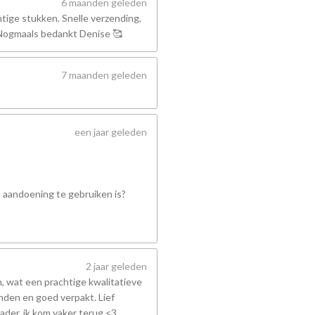
6 maanden geleden
tige stukken. Snelle verzending,
! Nogmaals bedankt Denise 🥰
7 maanden geleden
een jaar geleden
e aandoening te gebruiken is?
2 jaar geleden
 wat een prachtige kwalitatieve
nden en goed verpakt. Lief
ader, ik kom vaker terug <3