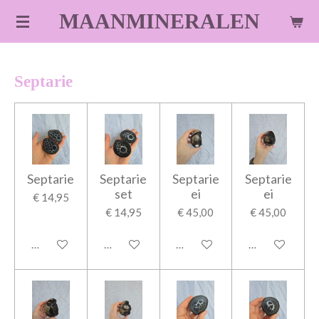
Ga
MAANMINERALEN
direct
naar
de
Septarie
hoofdinhoud
Septarie
Septarie
Septarie
Septarie
set
ei
ei
€ 14,95
€ 14,95
€ 45,00
€ 45,00
In winkelwagen
In winkelwagen
In winkelwagen
In winkelwage