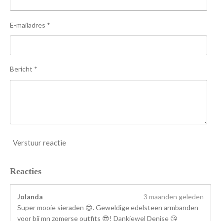
e
e
e
e
t
n
n
n
n
e
E-mailadres *
r
r
e
n
Bericht *
Verstuur reactie
Reacties
Jolanda
3 maanden geleden
Super mooie sieraden 😍. Geweldige edelsteen armbanden
voor bij mn zomerse outfits 😎! Dankjewel Denise 😘