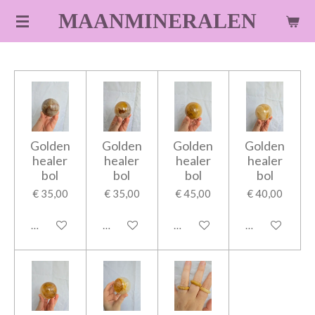
Ga
MAANMINERALEN
direct
naar
de
hoofdinhoud
Golden
Golden
Golden
Golden
healer
healer
healer
healer
bol
bol
bol
bol
€ 35,00
€ 35,00
€ 45,00
€ 40,00
In winkelwagen
In winkelwagen
In winkelwagen
In winkelwage