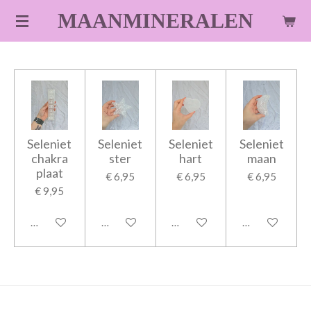
Ga
MAANMINERALEN
direct
naar
de
hoofdinhoud
Seleniet
Seleniet
Seleniet
Seleniet
chakra
ster
hart
maan
plaat
€ 6,95
€ 6,95
€ 6,95
€ 9,95
In winkelwagen
In winkelwagen
In winkelwagen
In winkelwage