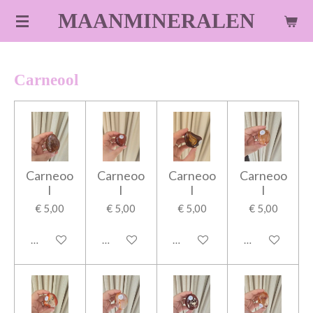
Ga
MAANMINERALEN
direct
naar
de
Carneool
hoofdinhoud
Carneoo
Carneoo
Carneoo
Carneoo
l
l
l
l
€ 5,00
€ 5,00
€ 5,00
€ 5,00
In winkelwagen
In winkelwagen
In winkelwagen
In winkelwage