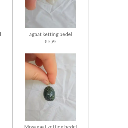
l
agaat ketting bedel
€ 5,95
l
Mosagaat ketting bedel