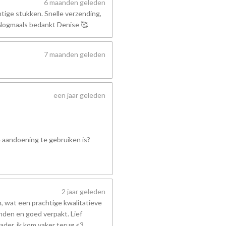
6 maanden geleden
tige stukken. Snelle verzending,
! Nogmaals bedankt Denise 🥰
7 maanden geleden
een jaar geleden
e aandoening te gebruiken is?
2 jaar geleden
 wat een prachtige kwalitatieve
nden en goed verpakt. Lief
ader, ik kom vaker terug <3