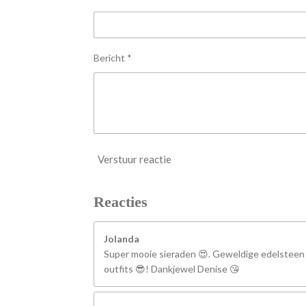
r
r
e
n
Bericht *
Verstuur reactie
Reacties
Jolanda
Super mooie sieraden 😍. Geweldige edelsteen
outfits 😎! Dankjewel Denise 😘