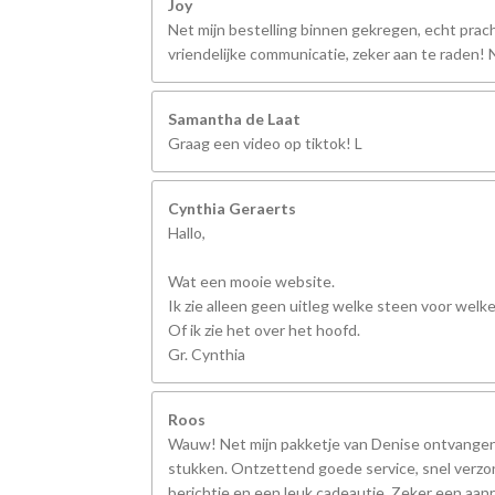
Joy
Net mijn bestelling binnen gekregen, echt prach
vriendelijke communicatie, zeker aan te raden
Samantha de Laat
Graag een video op tiktok! L
Cynthia Geraerts
Hallo,
Wat een mooie website.
Ik zie alleen geen uitleg welke steen voor welk
Of ik zie het over het hoofd.
Gr. Cynthia
Roos
Wauw! Net mijn pakketje van Denise ontvangen,
stukken. Ontzettend goede service, snel verzo
berichtje en een leuk cadeautje. Zeker een aanr