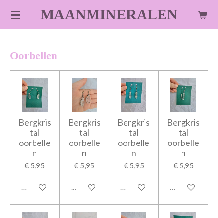
Ga
MAANMINERALEN
direct
naar
de
Oorbellen
hoofdinhoud
Bergkris
Bergkris
Bergkris
Bergkris
tal
tal
tal
tal
oorbelle
oorbelle
oorbelle
oorbelle
n
n
n
n
€ 5,95
€ 5,95
€ 5,95
€ 5,95
In winkelwagen
In winkelwagen
In winkelwagen
In winkelwage