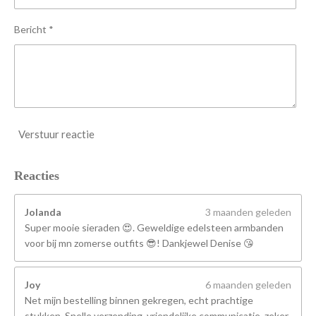
e
n
Bericht *
Verstuur reactie
Reacties
Jolanda
3 maanden geleden
Super mooie sieraden 😍. Geweldige edelsteen armbanden
voor bij mn zomerse outfits 😎! Dankjewel Denise 😘
Joy
6 maanden geleden
Net mijn bestelling binnen gekregen, echt prachtige
stukken. Snelle verzending, vriendelijke communicatie, zeker