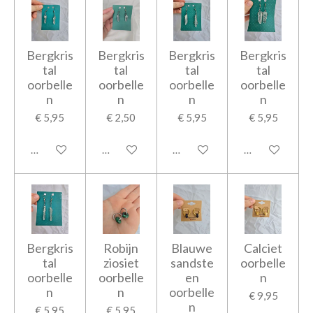
Bergkris
Bergkris
Bergkris
Bergkris
tal
tal
tal
tal
oorbelle
oorbelle
oorbelle
oorbelle
n
n
n
n
€ 5,95
€ 2,50
€ 5,95
€ 5,95
In winkelwagen
In winkelwagen
In winkelwagen
In winkelwage
Bergkris
Robijn
Blauwe
Calciet
tal
ziosiet
sandste
oorbelle
oorbelle
oorbelle
en
n
n
n
oorbelle
€ 9,95
n
€ 5,95
€ 5,95