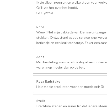
Ik zie alleen geen uitleg welke steen voor welk
Of ik zie het over het hoofd.
Gr. Cynthia
Roos
Wauw! Net mijn pakketje van Denise ontvangen,
stukken. Ontzettend goede service, snel verzo
berichtje en een leuk cadeautje. Zeker een aanr
Anna
Mijn bestelling was dezelfde dag al verzonden 
waren nog mooier dan op de foto
Rosa Radstake
Hele mooie producten voor een goede prijs😍
Stella
Prachtige stenen en super fijn dat iedere steen