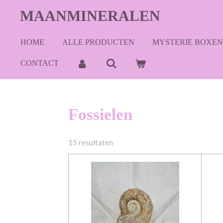
Ga
MAANMINERALEN
direct
naar
HOME
ALLE PRODUCTEN
MYSTERIE BOXEN
de
hoofdinhoud
CONTACT
Fossielen
15 resultaten