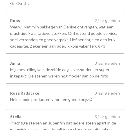
Gr. Cynthia
Roos
2 jaar geleden
Wauw! Net mijn pakketje van Denise ontvangen, wat een
prachtige kwalitatieve stukken. Ontzettend goede service,
snel verzonden en goed verpakt. Lief berichtje en een leuk
cadeautje. Zeker een aanrader, ik kom vaker terug <3
Anna
3 jaar geleden
Mijn bestelling was dezelfde dag al verzonden en super
ingepakt! De stenen waren nog mooier dan op de foto
Rosa Radstake
3 jaar geleden
Hele mooie producten voor een goede prijs😍
Stella
3 jaar geleden
Prachtige stenen en super fijn dat iedere steen apart in de
webwinkel staat zodat je zélf jouw steen kunt uitzoeken.