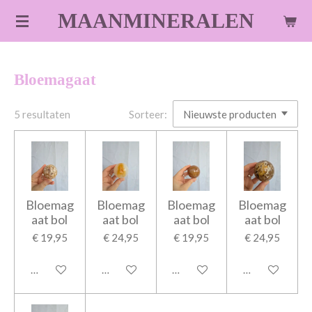
Ga
MAANMINERALEN
direct
naar
de
Bloemagaat
hoofdinhoud
5 resultaten
Sorteer:
Bloemag
Bloemag
Bloemag
Bloemag
aat bol
aat bol
aat bol
aat bol
€ 19,95
€ 24,95
€ 19,95
€ 24,95
In winkelwagen
In winkelwagen
In winkelwagen
In winkelwage