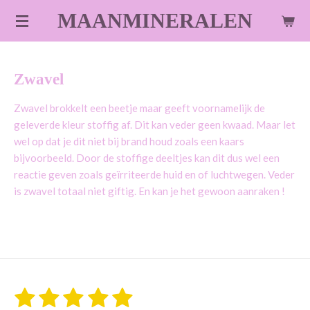
Ga
MAANMINERALEN
direct
naar
de
Zwavel
hoofdinhoud
Zwavel brokkelt een beetje maar geeft voornamelijk de
geleverde kleur stoffig af. Dit kan veder geen kwaad. Maar let
wel op dat je dit niet bij brand houd zoals een kaars
bijvoorbeeld. Door de stoffige deeltjes kan dit dus wel een
reactie geven zoals geïrriteerde huid en of luchtwegen. Veder
is zwavel totaal niet giftig. En kan je het gewoon aanraken !
1
2
3
4
5
S
R
t
a