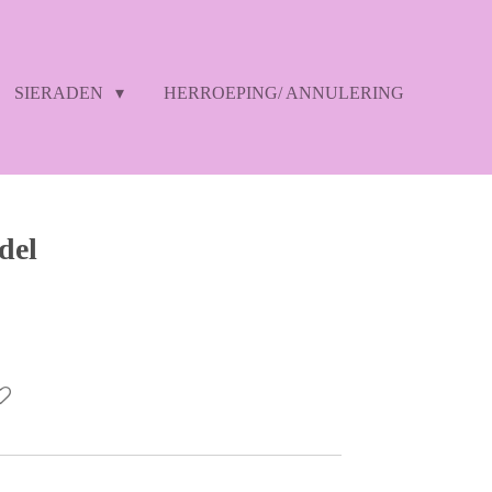
SIERADEN
HERROEPING/ ANNULERING
del