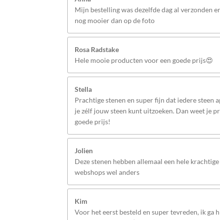
Mijn bestelling was dezelfde dag al verzonden 
nog mooier dan op de foto
Rosa Radstake
Hele mooie producten voor een goede prijs😍
Stella
Prachtige stenen en super fijn dat iedere steen 
je zélf jouw steen kunt uitzoeken. Dan weet je p
goede prijs!
Jolien
Deze stenen hebben allemaal een hele krachtige 
webshops wel anders
Kim
Voor het eerst besteld en super tevreden, ik ga hi