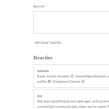
n
Bericht *
Verstuur reactie
Reacties
Jolanda
Super mooie sieraden 😍. Geweldige edelsteen
outfits 😎! Dankjewel Denise 😘
Joy
Net mijn bestelling binnen gekregen, echt pracht
vriendelijke communicatie, zeker aan te raden!