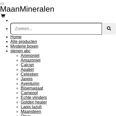
Ga
MaanMineralen
direct
naar
de
hoofdinhoud
Home
Alle producten
Mysterie boxen
stenen abc
Ammoniet
Amazoniet
Calciet
Apatiet
Celestien
Jaspis
Aventurijn
Bloemagaat
Carneool
Echte vlinders
Golden healer
Lapis lazuli
Maansteen