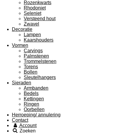
Rozenkwarts
Rhodoniet
Seleniet
Versteend hout
Zwavel
Decoratie
Lampen
Kaarshouders
Vormen
Carvings
Palmstenen
Trommelstenen
Torens
Bollen
Sleutelhangers
Sieraden
Armbanden
Bedels
Kettingen
Ringen
Oorbellen
Herroeping/ annulering
Contact
Account
Zoeken