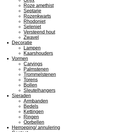
Onyx
Roze amethist
Septarie
Rozenkwarts
Rhodoniet
Seleniet
Versteend hout
Zwavel
Decoratie
Lampen
Kaarshouders
Vormen
Carvings
Palmstenen
Trommelstenen
Torens
Bollen
Sleutelhangers
Sieraden
Armbanden
Bedels
Kettingen
Ringen
Oorbellen
Herroeping/ annulering