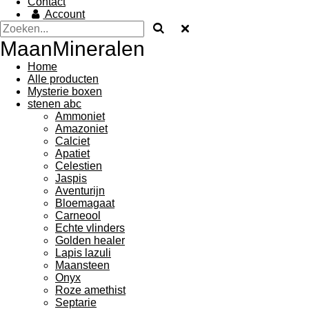
Contact
Account
MaanMineralen
Home
Alle producten
Mysterie boxen
stenen abc
Ammoniet
Amazoniet
Calciet
Apatiet
Celestien
Jaspis
Aventurijn
Bloemagaat
Carneool
Echte vlinders
Golden healer
Lapis lazuli
Maansteen
Onyx
Roze amethist
Septarie