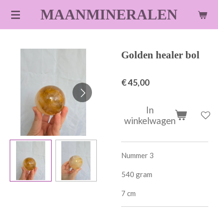
Ga
MAANMINERALEN
direct
naar
de
Golden healer bol
hoofdinhoud
€ 45,00
In
winkelwagen
Nummer 3
540 gram
7 cm