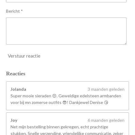
e
n
Bericht *
Verstuur reactie
Reacties
Jolanda
3 maanden geleden
Super mooie sieraden 😍. Geweldige edelsteen armbanden
voor bij mn zomerse outfits 😎! Dankjewel Denise 😘
Joy
6 maanden geleden
Net mijn bestelling binnen gekregen, echt prachtige
stukken. Snelle verzending, vriendelijke communicatie, zeker