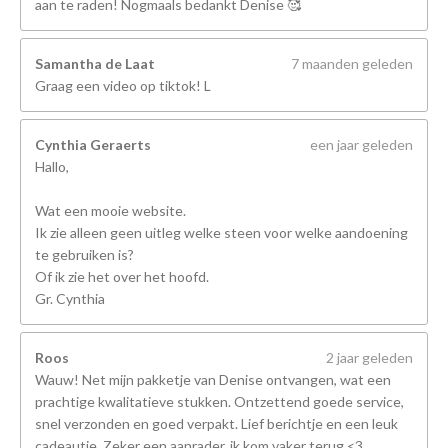
aan te raden! Nogmaals bedankt Denise 🥰
Samantha de Laat
7 maanden geleden
Graag een video op tiktok! L
Cynthia Geraerts
een jaar geleden
Hallo,
Wat een mooie website.
Ik zie alleen geen uitleg welke steen voor welke aandoening
te gebruiken is?
Of ik zie het over het hoofd.
Gr. Cynthia
Roos
2 jaar geleden
Wauw! Net mijn pakketje van Denise ontvangen, wat een
prachtige kwalitatieve stukken. Ontzettend goede service,
snel verzonden en goed verpakt. Lief berichtje en een leuk
cadeautje. Zeker een aanrader, ik kom vaker terug <3