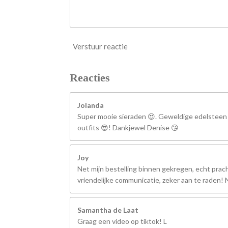
Verstuur reactie
Reacties
Jolanda
Super mooie sieraden 😍. Geweldige edelsteen
outfits 😎! Dankjewel Denise 😘
Joy
Net mijn bestelling binnen gekregen, echt prach
vriendelijke communicatie, zeker aan te raden
Samantha de Laat
Graag een video op tiktok! L