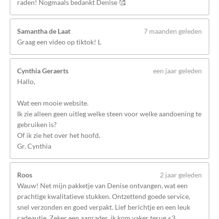
raden! Nogmaals bedankt Denise 🥰
Samantha de Laat
7 maanden geleden
Graag een video op tiktok! L
Cynthia Geraerts
een jaar geleden
Hallo,
Wat een mooie website.
Ik zie alleen geen uitleg welke steen voor welke aandoening te
gebruiken is?
Of ik zie het over het hoofd.
Gr. Cynthia
Roos
2 jaar geleden
Wauw! Net mijn pakketje van Denise ontvangen, wat een
prachtige kwalitatieve stukken. Ontzettend goede service,
snel verzonden en goed verpakt. Lief berichtje en een leuk
cadeautje. Zeker een aanrader, ik kom vaker terug <3