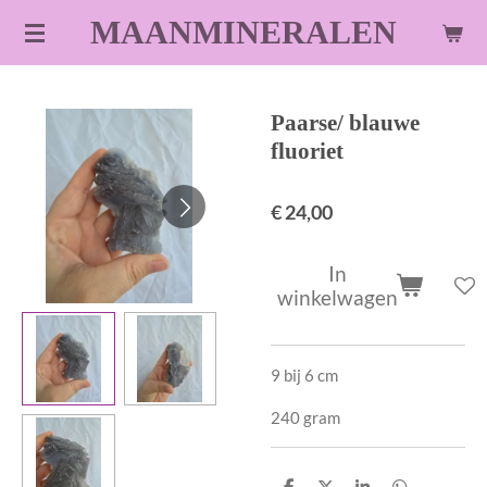
Ga
MAANMINERALEN
direct
naar
de
Paarse/ blauwe
hoofdinhoud
fluoriet
€ 24,00
In
winkelwagen
9 bij 6 cm
240 gram