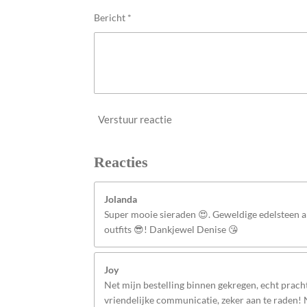
n
Bericht *
Verstuur reactie
Reacties
Jolanda
Super mooie sieraden 😍. Geweldige edelsteen
outfits 😎! Dankjewel Denise 😘
Joy
Net mijn bestelling binnen gekregen, echt pracht
vriendelijke communicatie, zeker aan te raden!