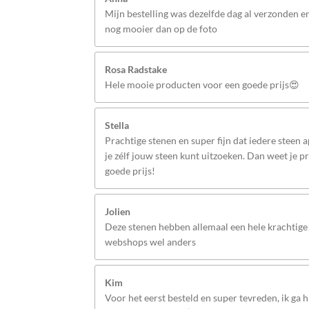
Mijn bestelling was dezelfde dag al verzonden 
nog mooier dan op de foto
Rosa Radstake
Hele mooie producten voor een goede prijs😍
Stella
Prachtige stenen en super fijn dat iedere steen 
je zélf jouw steen kunt uitzoeken. Dan weet je p
goede prijs!
Jolien
Deze stenen hebben allemaal een hele krachtige 
webshops wel anders
Kim
Voor het eerst besteld en super tevreden, ik ga hi