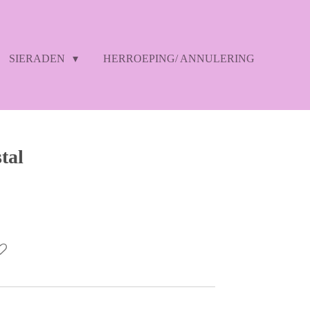
SIERADEN
HERROEPING/ ANNULERING
tal