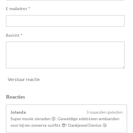
n
n
n
n
e
E-mailadres *
r
r
e
n
Bericht *
Verstuur reactie
Reacties
Jolanda
3 maanden geleden
Super mooie sieraden 😍. Geweldige edelsteen armbanden
voor bij mn zomerse outfits 😎! Dankjewel Denise 😘