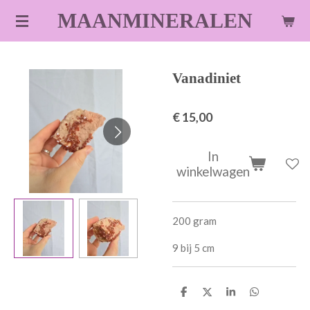
Ga
MAANMINERALEN
direct
naar
de
Vanadiniet
hoofdinhoud
€ 15,00
In
winkelwagen
200 gram
9 bij 5 cm
D
D
S
D
e
e
h
e