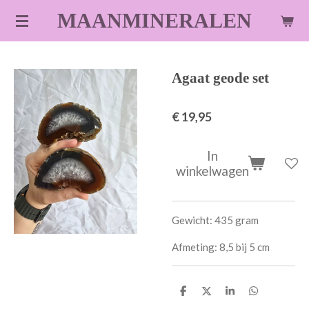
Ga
MAANMINERALEN
direct
naar
de
Agaat geode set
hoofdinhoud
€ 19,95
In
winkelwagen
Gewicht: 435 gram
Afmeting: 8,5 bij 5 cm
D
D
S
D
e
e
h
e