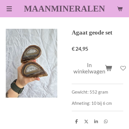
Ga
MAANMINERALEN
direct
naar
de
Agaat geode set
hoofdinhoud
€ 24,95
In
winkelwagen
Gewicht: 552 gram
Afmeting: 10 bij 6 cm
D
D
S
D
e
e
h
e