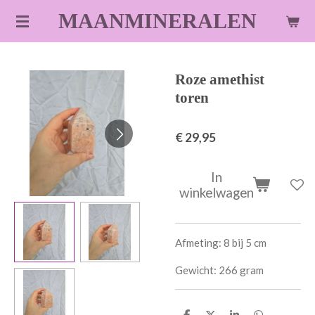
Ga
MAANMINERALEN
direct
naar
de
Roze amethist
hoofdinhoud
toren
€ 29,95
In
winkelwagen
Afmeting: 8 bij 5 cm
Gewicht: 266 gram