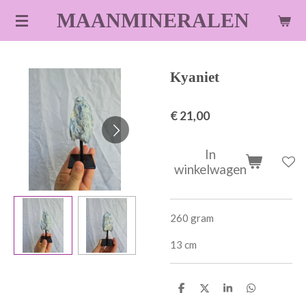
Ga
MAANMINERALEN
direct
naar
de
Kyaniet
hoofdinhoud
€ 21,00
In
winkelwagen
260 gram
13 cm
D
D
S
D
e
e
h
e