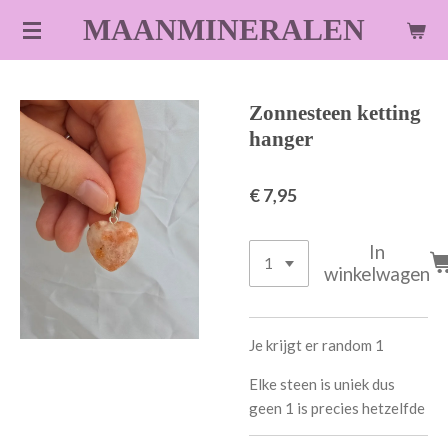
Ga
MAANMINERALEN
direct
naar
de
Zonnesteen ketting
hoofdinhoud
hanger
€ 7,95
In
winkelwagen
Je krijgt er random 1
Elke steen is uniek dus
geen 1 is precies hetzelfde