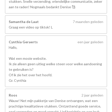
stukken. Snelle verzending, vriendelijke communicatie, zeker
aan te raden! Nogmaals bedankt Denise 🥰
Samantha de Laat
7 maanden geleden
Graag een video op tiktok! L
Cynthia Geraerts
een jaar geleden
Hallo,
Wat een mooie website.
Ik zie alleen geen uitleg welke steen voor welke aandoening
te gebruiken is?
Of ik zie het over het hoofd.
Gr. Cynthia
Roos
2 jaar geleden
Wauw! Net mijn pakketje van Denise ontvangen, wat een
prachtige kwalitatieve stukken. Ontzettend goede service,
snel verzonden en goed verpakt. Lief berichtje en een leuk