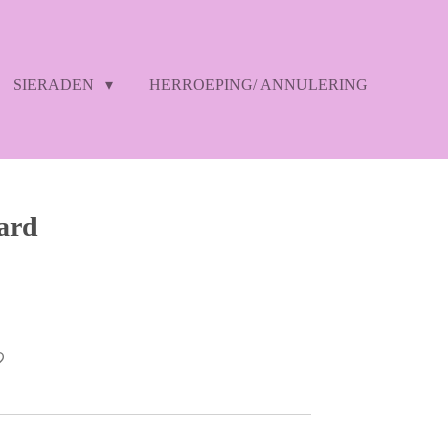
SIERADEN
HERROEPING/ ANNULERING
ard