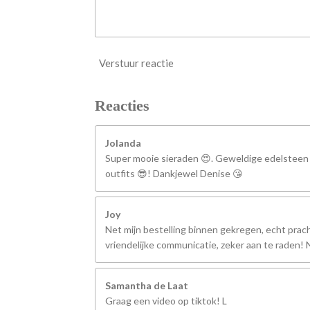
Verstuur reactie
Reacties
Jolanda
Super mooie sieraden 😍. Geweldige edelsteen
outfits 😎! Dankjewel Denise 😘
Joy
Net mijn bestelling binnen gekregen, echt prach
vriendelijke communicatie, zeker aan te raden
Samantha de Laat
Graag een video op tiktok! L