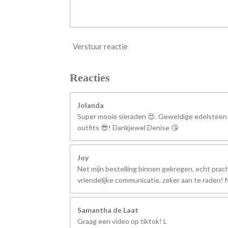
Verstuur reactie
Reacties
Jolanda
Super mooie sieraden 😍. Geweldige edelsteen
outfits 😎! Dankjewel Denise 😘
Joy
Net mijn bestelling binnen gekregen, echt prach
vriendelijke communicatie, zeker aan te raden
Samantha de Laat
Graag een video op tiktok! L