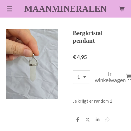
Ga
MAANMINERALEN
direct
naar
de
Bergkristal
hoofdinhoud
pendant
€ 4,95
In
winkelwagen
Je krijgt er random 1
D
D
S
D
e
e
h
e
l
e
a
l