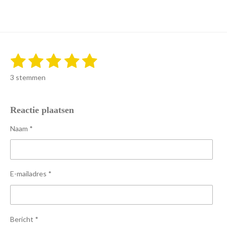
e
l
r
e
n
e
n
1
2
3
4
5
S
R
t
a
s
s
s
s
s
e
3 stemmen
t
m
t
t
t
t
t
i
m
e
n
e
e
e
e
e
n
Reactie plaatsen
g
r
r
r
r
r
:
Naam *
5
r
r
r
r
s
e
e
e
e
t
n
n
n
n
e
E-mailadres *
r
r
e
n
Bericht *