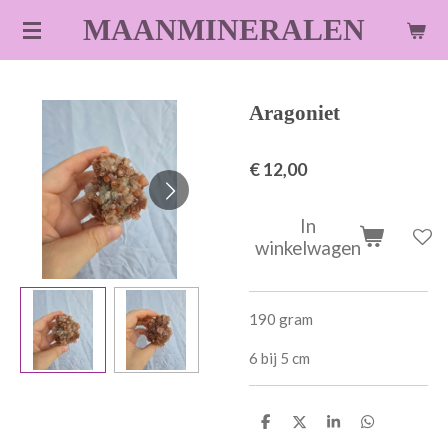
Ga
MAANMINERALEN
direct
naar
de
Aragoniet
hoofdinhoud
€ 12,00
In
winkelwagen
190 gram
6 bij 5 cm
D
D
S
D
e
e
h
e