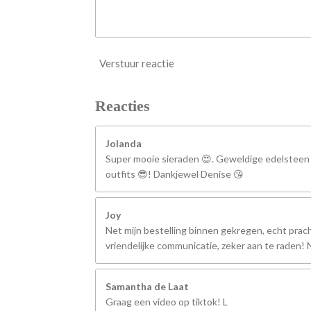
Verstuur reactie
Reacties
Jolanda
Super mooie sieraden 😍. Geweldige edelsteen
outfits 😎! Dankjewel Denise 😘
Joy
Net mijn bestelling binnen gekregen, echt prach
vriendelijke communicatie, zeker aan te raden
Samantha de Laat
Graag een video op tiktok! L