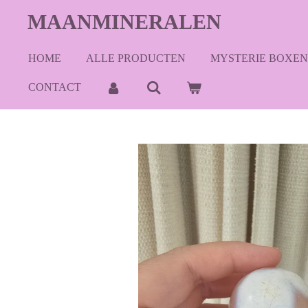
Ga
MAANMINERALEN
direct
naar
HOME
ALLE PRODUCTEN
MYSTERIE BOXEN
de
hoofdinhoud
CONTACT