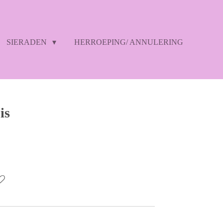
SIERADEN
HERROEPING/ ANNULERING
is