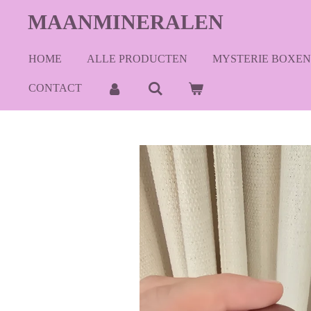
Ga
MAANMINERALEN
direct
naar
HOME
ALLE PRODUCTEN
MYSTERIE BOXEN
de
hoofdinhoud
CONTACT