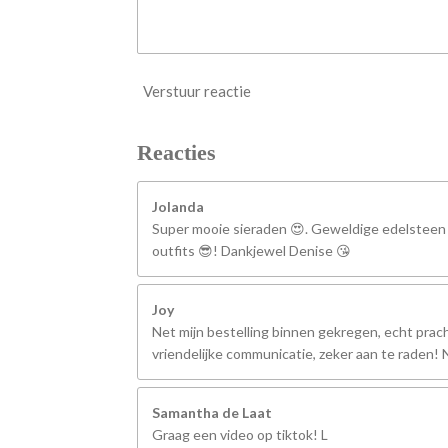
Verstuur reactie
Reacties
Jolanda
Super mooie sieraden 😍. Geweldige edelsteen
outfits 😎! Dankjewel Denise 😘
Joy
Net mijn bestelling binnen gekregen, echt prach
vriendelijke communicatie, zeker aan te raden
Samantha de Laat
Graag een video op tiktok! L