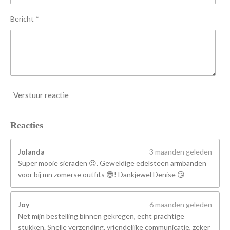
e
n
Bericht *
Verstuur reactie
Reacties
Jolanda
3 maanden geleden
Super mooie sieraden 😍. Geweldige edelsteen armbanden
voor bij mn zomerse outfits 😎! Dankjewel Denise 😘
Joy
6 maanden geleden
Net mijn bestelling binnen gekregen, echt prachtige
stukken. Snelle verzending, vriendelijke communicatie, zeker