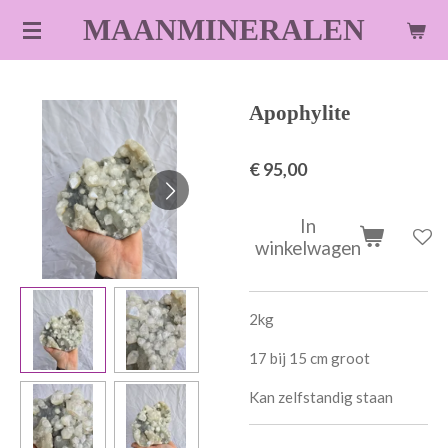
Ga
MAANMINERALEN
direct
naar
de
Apophylite
hoofdinhoud
€ 95,00
In
winkelwagen
2kg
17 bij 15 cm groot
Kan zelfstandig staan