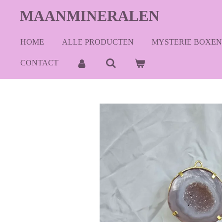
Ga
MAANMINERALEN
direct
naar
HOME
ALLE PRODUCTEN
MYSTERIE BOXEN
de
hoofdinhoud
CONTACT