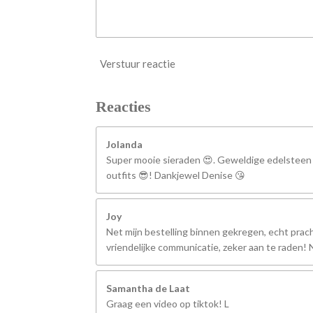
Verstuur reactie
Reacties
Jolanda
Super mooie sieraden 😍. Geweldige edelsteen
outfits 😎! Dankjewel Denise 😘
Joy
Net mijn bestelling binnen gekregen, echt prach
vriendelijke communicatie, zeker aan te raden
Samantha de Laat
Graag een video op tiktok! L