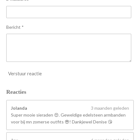
r
r
e
n
Bericht *
Verstuur reactie
Reacties
Jolanda
3 maanden geleden
Super mooie sieraden 😍. Geweldige edelsteen armbanden
voor bij mn zomerse outfits 😎! Dankjewel Denise 😘