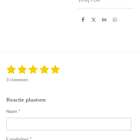
D
D
S
D
e
e
h
e
l
e
a
l
e
l
r
e
n
e
n
1
2
3
4
5
S
R
t
a
s
s
s
s
s
e
3 stemmen
t
m
t
t
t
t
t
i
m
e
n
e
e
e
e
e
n
Reactie plaatsen
g
r
r
r
r
r
:
Naam *
5
r
r
r
r
s
e
e
e
e
t
n
n
n
n
e
E-mailadres *