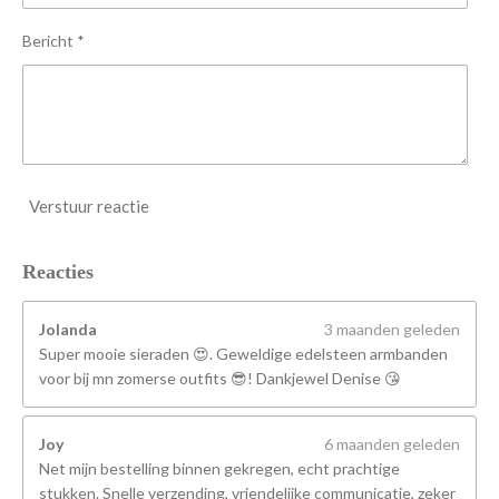
e
n
Bericht *
Verstuur reactie
Reacties
Jolanda
3 maanden geleden
Super mooie sieraden 😍. Geweldige edelsteen armbanden
voor bij mn zomerse outfits 😎! Dankjewel Denise 😘
Joy
6 maanden geleden
Net mijn bestelling binnen gekregen, echt prachtige
stukken. Snelle verzending, vriendelijke communicatie, zeker