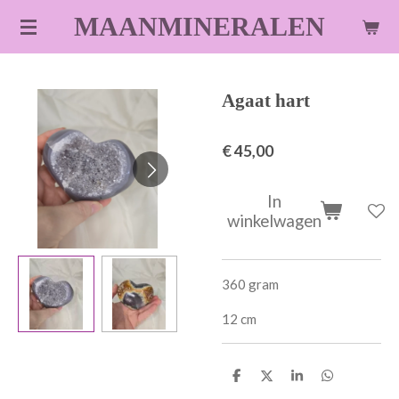
Ga
MAANMINERALEN
direct
naar
de
Agaat hart
hoofdinhoud
€ 45,00
In
winkelwagen
360 gram
12 cm
D
D
S
D
e
e
h
e