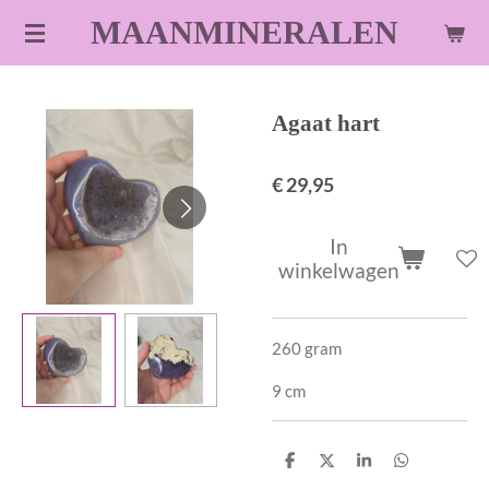
Ga
MAANMINERALEN
direct
naar
de
Agaat hart
hoofdinhoud
€ 29,95
In
winkelwagen
260 gram
9 cm
D
D
S
D
e
e
h
e