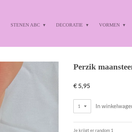
STENEN ABC
DECORATIE
VORMEN
Perzik maansteen
€ 5,95
In winkelwage
Je krijgt er random 1