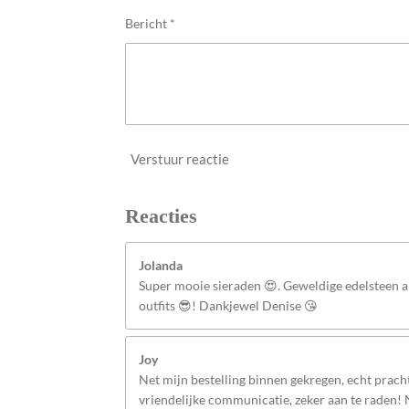
n
Bericht *
Verstuur reactie
Reacties
Jolanda
Super mooie sieraden 😍. Geweldige edelsteen
outfits 😎! Dankjewel Denise 😘
Joy
Net mijn bestelling binnen gekregen, echt pracht
vriendelijke communicatie, zeker aan te raden!