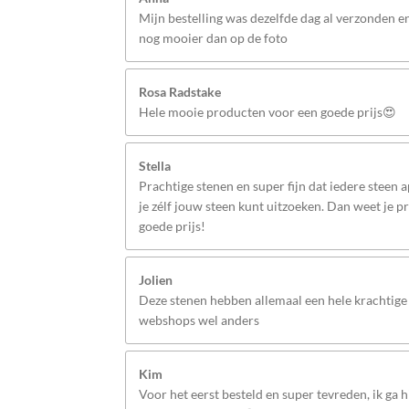
Mijn bestelling was dezelfde dag al verzonden 
nog mooier dan op de foto
Rosa Radstake
Hele mooie producten voor een goede prijs😍
Stella
Prachtige stenen en super fijn dat iedere steen 
je zélf jouw steen kunt uitzoeken. Dan weet je p
goede prijs!
Jolien
Deze stenen hebben allemaal een hele krachtige 
webshops wel anders
Kim
Voor het eerst besteld en super tevreden, ik ga hi