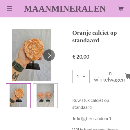
Ga
MAANMINERALEN
direct
naar
de
Oranje calciet op
hoofdinhoud
standaard
€ 20,00
In
winkelwagen
Ruw stuk calciet op
standaard
Je krijgt er random 1
Wil je heel graag kiezen