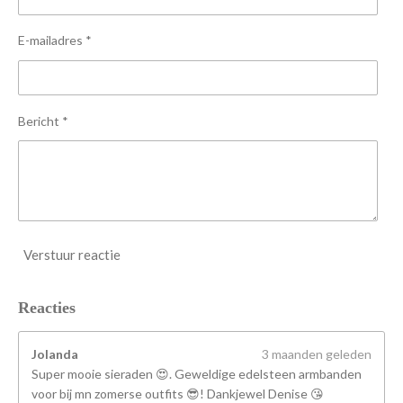
e
e
e
e
t
n
n
n
n
e
E-mailadres *
r
r
e
n
Bericht *
Verstuur reactie
Reacties
Jolanda
3 maanden geleden
Super mooie sieraden 😍. Geweldige edelsteen armbanden
voor bij mn zomerse outfits 😎! Dankjewel Denise 😘