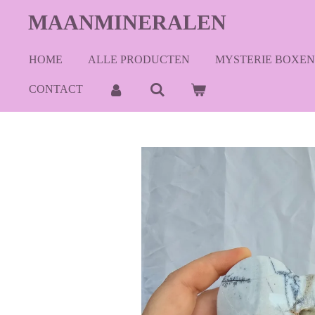
Ga
MAANMINERALEN
direct
naar
HOME
ALLE PRODUCTEN
MYSTERIE BOXEN
de
hoofdinhoud
CONTACT