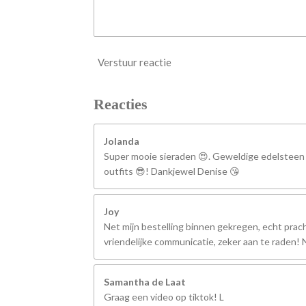
Verstuur reactie
Reacties
Jolanda
Super mooie sieraden 😍. Geweldige edelsteen
outfits 😎! Dankjewel Denise 😘
Joy
Net mijn bestelling binnen gekregen, echt prach
vriendelijke communicatie, zeker aan te raden
Samantha de Laat
Graag een video op tiktok! L