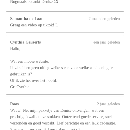
Nogmaals bedankt Denise 🥰
Samantha de Laat
7 maanden geleden
Graag een video op tiktok! L
Cynthia Geraerts
een jaar geleden
Hallo,
Wat een mooie website.
Ik zie alleen geen uitleg welke steen voor welke aandoening te
gebruiken is?
Of ik zie het over het hoofd.
Gr. Cynthia
Roos
2 jaar geleden
Wauw! Net mijn pakketje van Denise ontvangen, wat een
prachtige kwalitatieve stukken. Ontzettend goede service, snel
verzonden en goed verpakt. Lief berichtje en een leuk cadeautje.
Zeker een aanrader, ik kom vaker terug <3