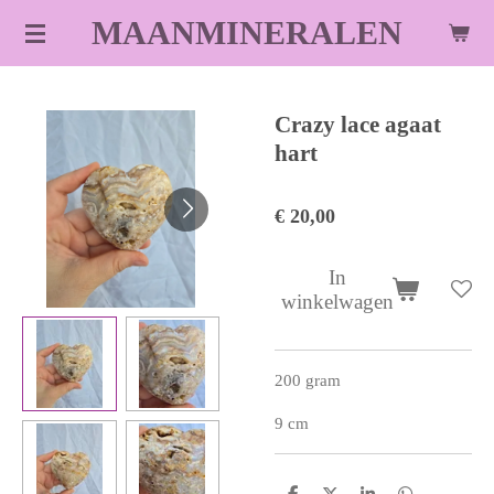
Ga
MAANMINERALEN
direct
naar
de
Crazy lace agaat
hoofdinhoud
hart
€ 20,00
In
winkelwagen
200 gram
9 cm