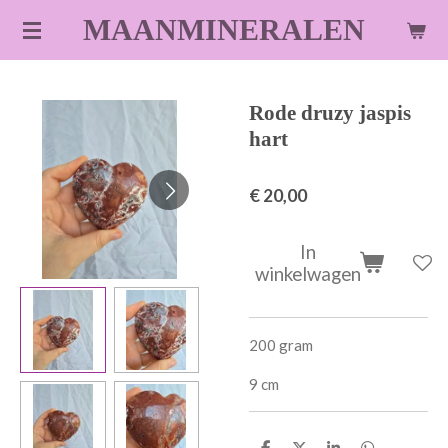
Ga
MAANMINERALEN
direct
naar
de
Rode druzy jaspis
hoofdinhoud
hart
€ 20,00
In
winkelwagen
200 gram
9 cm