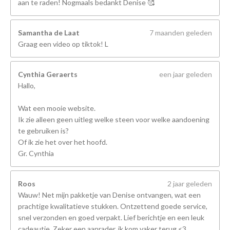
aan te raden! Nogmaals bedankt Denise 🥰
Samantha de Laat
7 maanden geleden
Graag een video op tiktok! L
Cynthia Geraerts
een jaar geleden
Hallo,
Wat een mooie website.
Ik zie alleen geen uitleg welke steen voor welke aandoening
te gebruiken is?
Of ik zie het over het hoofd.
Gr. Cynthia
Roos
2 jaar geleden
Wauw! Net mijn pakketje van Denise ontvangen, wat een
prachtige kwalitatieve stukken. Ontzettend goede service,
snel verzonden en goed verpakt. Lief berichtje en een leuk
cadeautje. Zeker een aanrader, ik kom vaker terug <3