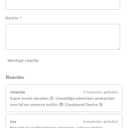
r
e
n
Bericht *
Verstuur reactie
Reacties
Jolanda
3 maanden geleden
Super mooie sieraden 😍. Geweldige edelsteen armbanden
voor bij mn zomerse outfits 😎! Dankjewel Denise 😘
Joy
6 maanden geleden
Net mijn bestelling binnen gekregen, echt prachtige