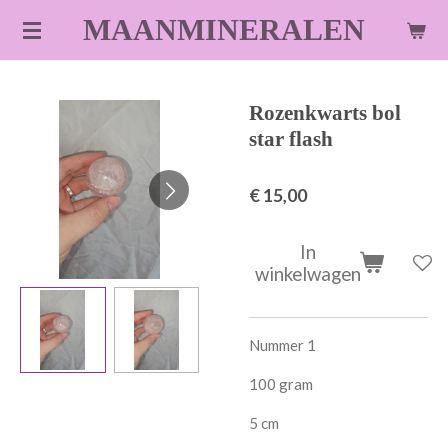
Ga
MAANMINERALEN
direct
naar
de
Rozenkwarts bol
hoofdinhoud
star flash
€ 15,00
In
winkelwagen
Nummer 1
100 gram
5 cm