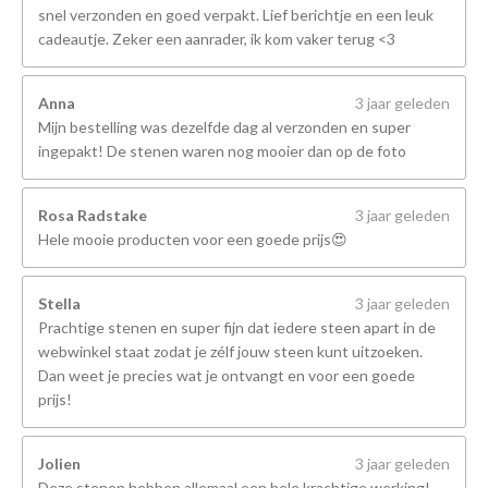
snel verzonden en goed verpakt. Lief berichtje en een leuk
cadeautje. Zeker een aanrader, ik kom vaker terug <3
Anna
3 jaar geleden
Mijn bestelling was dezelfde dag al verzonden en super
ingepakt! De stenen waren nog mooier dan op de foto
Rosa Radstake
3 jaar geleden
Hele mooie producten voor een goede prijs😍
Stella
3 jaar geleden
Prachtige stenen en super fijn dat iedere steen apart in de
webwinkel staat zodat je zélf jouw steen kunt uitzoeken.
Dan weet je precies wat je ontvangt en voor een goede
prijs!
Jolien
3 jaar geleden
Deze stenen hebben allemaal een hele krachtige werking!