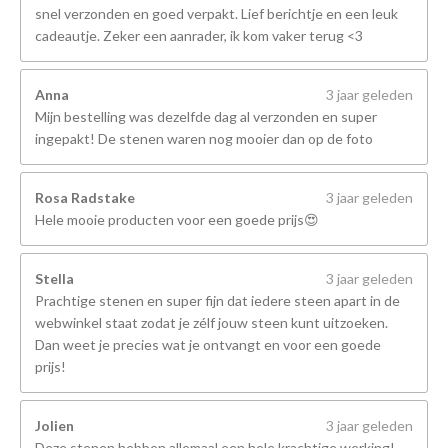
snel verzonden en goed verpakt. Lief berichtje en een leuk
cadeautje. Zeker een aanrader, ik kom vaker terug <3
Anna
3 jaar geleden
Mijn bestelling was dezelfde dag al verzonden en super
ingepakt! De stenen waren nog mooier dan op de foto
Rosa Radstake
3 jaar geleden
Hele mooie producten voor een goede prijs😍
Stella
3 jaar geleden
Prachtige stenen en super fijn dat iedere steen apart in de
webwinkel staat zodat je zélf jouw steen kunt uitzoeken.
Dan weet je precies wat je ontvangt en voor een goede
prijs!
Jolien
3 jaar geleden
Deze stenen hebben allemaal een hele krachtige werking!