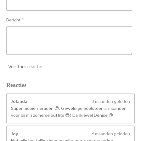
r
e
n
Bericht *
Verstuur reactie
Reacties
Jolanda
3 maanden geleden
Super mooie sieraden 😍. Geweldige edelsteen armbanden
voor bij mn zomerse outfits 😎! Dankjewel Denise 😘
Joy
6 maanden geleden
Net mijn bestelling binnen gekregen, echt prachtige