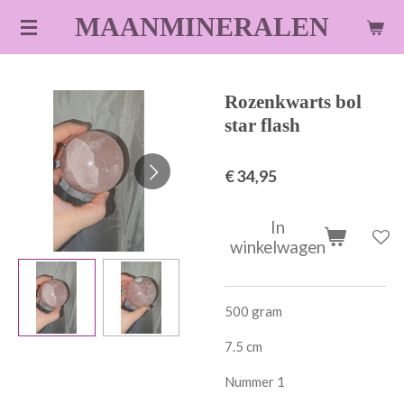
Ga
MAANMINERALEN
direct
naar
de
Rozenkwarts bol
hoofdinhoud
star flash
€ 34,95
In
winkelwagen
500 gram
7.5 cm
Nummer 1