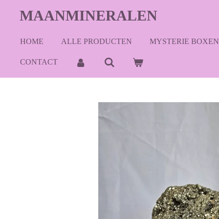
Ga
MAANMINERALEN
direct
naar
HOME
ALLE PRODUCTEN
MYSTERIE BOXEN
de
hoofdinhoud
CONTACT