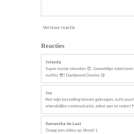
Verstuur reactie
Reacties
Jolanda
Super mooie sieraden 😍. Geweldige edelsteen
outfits 😎! Dankjewel Denise 😘
Joy
Net mijn bestelling binnen gekregen, echt prach
vriendelijke communicatie, zeker aan te raden
Samantha de Laat
Graag een video op tiktok! L