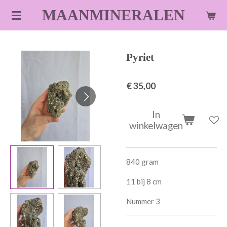
Ga
MAANMINERALEN
direct
naar
de
Pyriet
hoofdinhoud
€ 35,00
In
winkelwagen
840 gram
11 bij 8 cm
Nummer 3