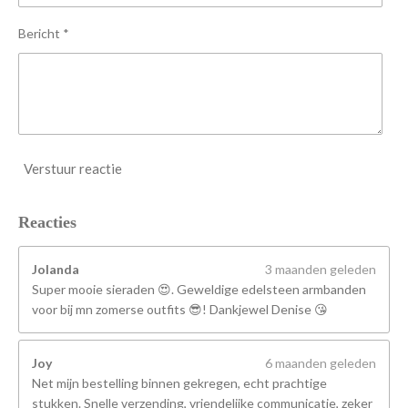
e
n
Bericht *
Verstuur reactie
Reacties
Jolanda
3 maanden geleden
Super mooie sieraden 😍. Geweldige edelsteen armbanden
voor bij mn zomerse outfits 😎! Dankjewel Denise 😘
Joy
6 maanden geleden
Net mijn bestelling binnen gekregen, echt prachtige
stukken. Snelle verzending, vriendelijke communicatie, zeker