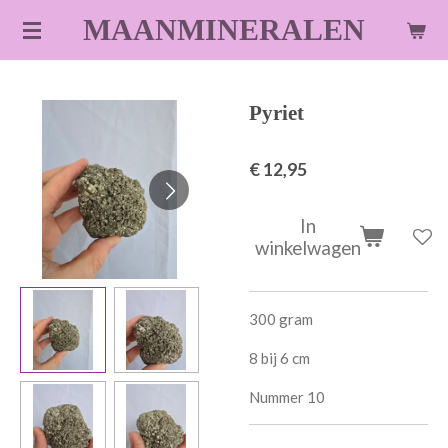
Ga
MAANMINERALEN
direct
naar
de
Pyriet
hoofdinhoud
€ 12,95
In
winkelwagen
300 gram
8 bij 6 cm
Nummer 10