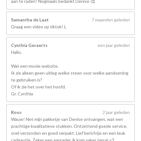
aan te raden! Nogmaals bedankt Denise 🥰
Samantha de Laat
7 maanden geleden
Graag een video op tiktok! L
Cynthia Geraerts
een jaar geleden
Hallo,
Wat een mooie website.
Ik zie alleen geen uitleg welke steen voor welke aandoening
te gebruiken is?
Of ik zie het over het hoofd.
Gr. Cynthia
Roos
2 jaar geleden
Wauw! Net mijn pakketje van Denise ontvangen, wat een
prachtige kwalitatieve stukken. Ontzettend goede service,
snel verzonden en goed verpakt. Lief berichtje en een leuk
cadeautje. Zeker een aanrader, ik kom vaker terug <3