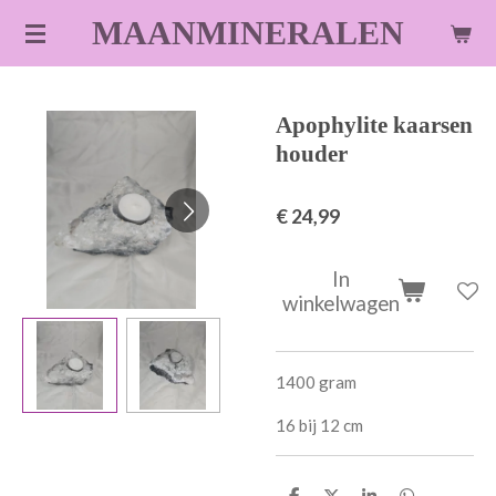
Ga
MAANMINERALEN
direct
naar
de
Apophylite kaarsen
hoofdinhoud
houder
€ 24,99
In
winkelwagen
1400 gram
16 bij 12 cm