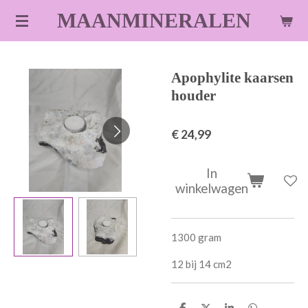
Ga
MAANMINERALEN
direct
naar
de
Apophylite kaarsen
hoofdinhoud
houder
€ 24,99
In
winkelwagen
1300 gram
12 bij 14 cm2