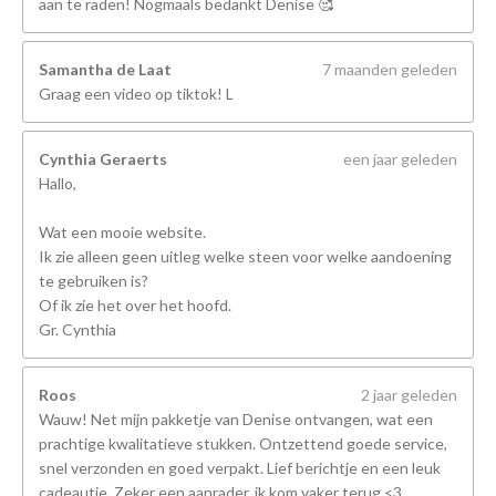
aan te raden! Nogmaals bedankt Denise 🥰
Samantha de Laat
7 maanden geleden
Graag een video op tiktok! L
Cynthia Geraerts
een jaar geleden
Hallo,
Wat een mooie website.
Ik zie alleen geen uitleg welke steen voor welke aandoening
te gebruiken is?
Of ik zie het over het hoofd.
Gr. Cynthia
Roos
2 jaar geleden
Wauw! Net mijn pakketje van Denise ontvangen, wat een
prachtige kwalitatieve stukken. Ontzettend goede service,
snel verzonden en goed verpakt. Lief berichtje en een leuk
cadeautje. Zeker een aanrader, ik kom vaker terug <3